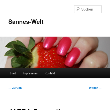
Zum
Inhalt
Such
wechseln
Sannes-Welt
Hauptmenü
Start
Impressum
Kontakt
Beitragsnavigation
←
Zurück
Weiter
→