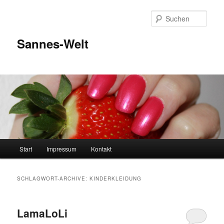
Zum
Zum
Inhalt
sekundären
Such
wechseln
Inhalt
wechseln
Sannes-Welt
Hauptmenü
Start
Impressum
Kontakt
SCHLAGWORT-ARCHIVE:
KINDERKLEIDUNG
LamaLoLi