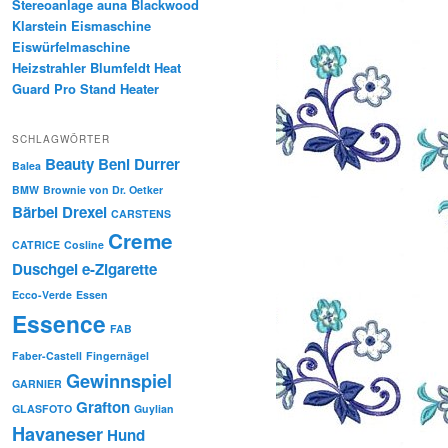
Stereoanlage auna Blackwood
Klarstein Eismaschine
Eiswürfelmaschine
Heizstrahler Blumfeldt Heat
Guard Pro Stand Heater
SCHLAGWÖRTER
Beauty
Beni Durrer
Balea
BMW
Brownie von Dr. Oetker
Bärbel Drexel
CARSTENS
Creme
CATRICE
Cosline
Duschgel
e-Zigarette
Ecco-Verde
Essen
Essence
FAB
Faber-Castell
Fingernägel
Gewinnspiel
GARNIER
Grafton
GLASFOTO
Guylian
Havaneser
Hund