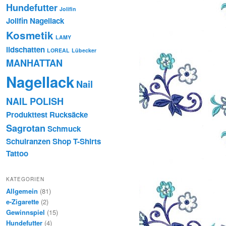
Hundefutter
Jolifin
Jolifin Nagellack
Kosmetik
LAMY
lidschatten
LOREAL
Lübecker
MANHATTAN
Nagellack
Nail
NAIL POLISH
Produkttest
Rucksäcke
Sagrotan
Schmuck
Schulranzen
Shop
T-Shirts
Tattoo
KATEGORIEN
Allgemein
(81)
e-Zigarette
(2)
Gewinnspiel
(15)
Hundefutter
(4)