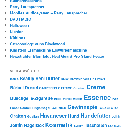
Küchenmaschine
Party Lautsprecher
Mobiles Audiosystem – Party Lausprecher
DAB RADIO
Halloween
Lichter
Kühlbox
Stereoanlage auna Blackwood
Klarstein Eismaschine Eiswürfelmaschine
Heizstrahler Blumfeldt Heat Guard Pro Stand Heater
SCHLAGWÖRTER
Beauty
Beni Durrer
Balea
BMW
Brownie von Dr. Oetker
Creme
Bärbel Drexel
CARSTENS
CATRICE
Cosline
Essence
Duschgel
e-Zigarette
Ecco-Verde
Essen
FAB
Gewinnspiel
Faber-Castell
Fingernägel
GARNIER
GLASFOTO
Havaneser
Hundefutter
Grafton
Hund
Guylian
Jolifin
Kosmetik
Jolifin Nagellack
lidschatten
LAMY
LOREAL