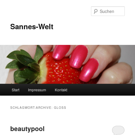
Zum
Zum
Inhalt
sekundären
Such
wechseln
Inhalt
wechseln
Sannes-Welt
Hauptmenü
Start
Impressum
Kontakt
SCHLAGWORT-ARCHIVE:
GLOSS
beautypool