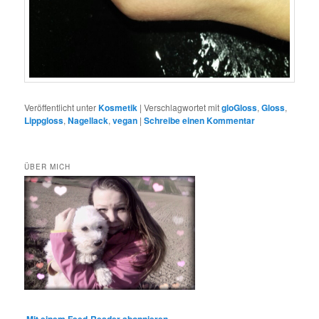
Veröffentlicht unter
Kosmetik
|
Verschlagwortet mit
gloGloss
,
Gloss
,
Lippgloss
,
Nagellack
,
vegan
|
Schreibe einen Kommentar
ÜBER MICH
Mit einem Feed-Reader abonnieren