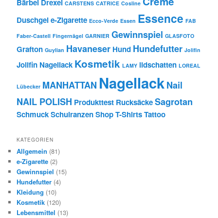
Creme
Bärbel Drexel
CARSTENS
CATRICE
Cosline
Essence
Duschgel
e-Zigarette
Ecco-Verde
Essen
FAB
Gewinnspiel
Faber-Castell
Fingernägel
GARNIER
GLASFOTO
Havaneser
Hundefutter
Grafton
Hund
Guylian
Jolifin
Kosmetik
Jolifin Nagellack
lidschatten
LAMY
LOREAL
Nagellack
MANHATTAN
Nail
Lübecker
NAIL POLISH
Sagrotan
Produkttest
Rucksäcke
Schmuck
Schulranzen
Shop
T-Shirts
Tattoo
KATEGORIEN
Allgemein
(81)
e-Zigarette
(2)
Gewinnspiel
(15)
Hundefutter
(4)
Kleidung
(10)
Kosmetik
(120)
Lebensmittel
(13)