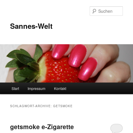
Zum
Zum
Inhalt
sekundären
Such
wechseln
Inhalt
wechseln
Sannes-Welt
Hauptmenü
Start
Impressum
Kontakt
SCHLAGWORT-ARCHIVE:
GETSMOKE
getsmoke e-Zigarette