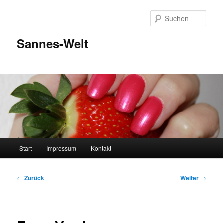
Zum
Inhalt
Such
wechseln
Sannes-Welt
Hauptmenü
Start
Impressum
Kontakt
Beitragsnavigation
←
Zurück
Weiter
→