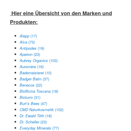
Hier eine Übersicht von den Marken und
Produkten:
Alepp
(17)
Alva
(73)
Antipodes
(19)
Apeiron
(23)
Aubrey Organics
(103)
Auromère
(16)
Bademeisterei
(10)
Badger Balm
(37)
Benecos
(22)
Biofficina Toscana
(18)
Bioturm
(31)
Burt’s Bees
(47)
CMD Naturkosmetik
(102)
Dr. Ewald Töth
(18)
Dr. Scheller
(23)
Everyday Minerals
(77)