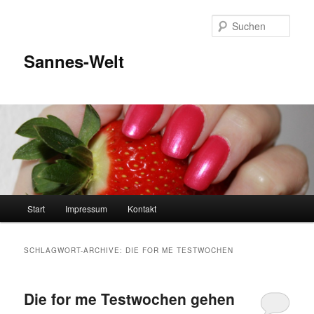
Zum
Zum
Inhalt
sekundären
Such
wechseln
Inhalt
wechseln
Sannes-Welt
Hauptmenü
Start
Impressum
Kontakt
SCHLAGWORT-ARCHIVE:
DIE FOR ME TESTWOCHEN
Die for me Testwochen gehen