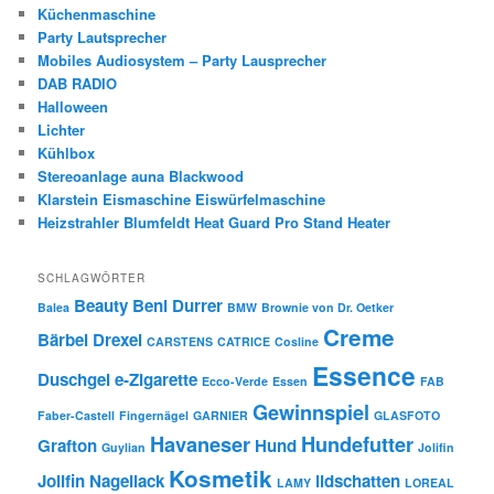
Küchenmaschine
Party Lautsprecher
Mobiles Audiosystem – Party Lausprecher
DAB RADIO
Halloween
Lichter
Kühlbox
Stereoanlage auna Blackwood
Klarstein Eismaschine Eiswürfelmaschine
Heizstrahler Blumfeldt Heat Guard Pro Stand Heater
SCHLAGWÖRTER
Beauty
Beni Durrer
Balea
BMW
Brownie von Dr. Oetker
Creme
Bärbel Drexel
CARSTENS
CATRICE
Cosline
Essence
Duschgel
e-Zigarette
Ecco-Verde
Essen
FAB
Gewinnspiel
Faber-Castell
Fingernägel
GARNIER
GLASFOTO
Havaneser
Hundefutter
Grafton
Hund
Guylian
Jolifin
Kosmetik
Jolifin Nagellack
lidschatten
LAMY
LOREAL