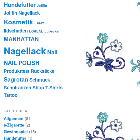
Hundefutter
Jolifin
Jolifin Nagellack
Kosmetik
LAMY
lidschatten
LOREAL
Lübecker
MANHATTAN
Nagellack
Nail
NAIL POLISH
Produkttest
Rucksäcke
Sagrotan
Schmuck
Schulranzen
Shop
T-Shirts
Tattoo
KATEGORIEN
Allgemein
(81)
e-Zigarette
(2)
Gewinnspiel
(15)
Hundefutter
(4)