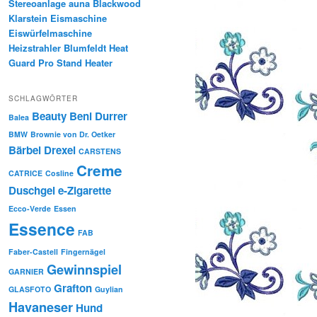
Stereoanlage auna Blackwood
Klarstein Eismaschine
Eiswürfelmaschine
Heizstrahler Blumfeldt Heat
Guard Pro Stand Heater
SCHLAGWÖRTER
Beauty
Beni Durrer
Balea
BMW
Brownie von Dr. Oetker
Bärbel Drexel
CARSTENS
Creme
CATRICE
Cosline
Duschgel
e-Zigarette
Ecco-Verde
Essen
Essence
FAB
Faber-Castell
Fingernägel
Gewinnspiel
GARNIER
Grafton
GLASFOTO
Guylian
Havaneser
Hund