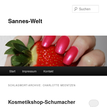
Zum
Zum
Inhalt
sekundären
Such
wechseln
Inhalt
wechseln
Sannes-Welt
Hauptmenü
Start
Impressum
Kontakt
SCHLAGWORT-ARCHIVE:
CHARLOTTE MEENTZEN
Kosmetikshop-Schumacher