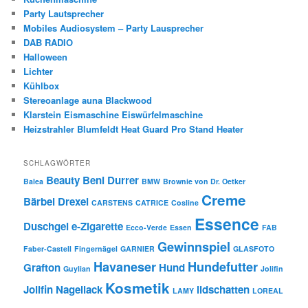
Party Lautsprecher
Mobiles Audiosystem – Party Lausprecher
DAB RADIO
Halloween
Lichter
Kühlbox
Stereoanlage auna Blackwood
Klarstein Eismaschine Eiswürfelmaschine
Heizstrahler Blumfeldt Heat Guard Pro Stand Heater
SCHLAGWÖRTER
Beauty
Beni Durrer
Balea
BMW
Brownie von Dr. Oetker
Creme
Bärbel Drexel
CARSTENS
CATRICE
Cosline
Essence
Duschgel
e-Zigarette
Ecco-Verde
Essen
FAB
Gewinnspiel
Faber-Castell
Fingernägel
GARNIER
GLASFOTO
Havaneser
Hundefutter
Grafton
Hund
Guylian
Jolifin
Kosmetik
Jolifin Nagellack
lidschatten
LAMY
LOREAL