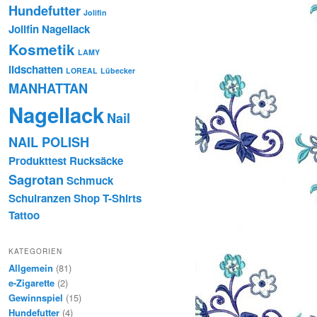
Hundefutter
Jolifin
Jolifin Nagellack
Kosmetik
LAMY
lidschatten
LOREAL
Lübecker
MANHATTAN
Nagellack
Nail
NAIL POLISH
Produkttest
Rucksäcke
Sagrotan
Schmuck
Schulranzen
Shop
T-Shirts
Tattoo
KATEGORIEN
Allgemein
(81)
e-Zigarette
(2)
Gewinnspiel
(15)
Hundefutter
(4)