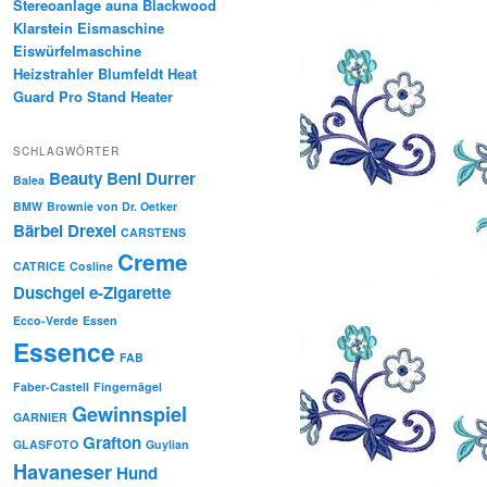
Stereoanlage auna Blackwood
Klarstein Eismaschine
Eiswürfelmaschine
Heizstrahler Blumfeldt Heat
Guard Pro Stand Heater
SCHLAGWÖRTER
Beauty
Beni Durrer
Balea
BMW
Brownie von Dr. Oetker
Bärbel Drexel
CARSTENS
Creme
CATRICE
Cosline
Duschgel
e-Zigarette
Ecco-Verde
Essen
Essence
FAB
Faber-Castell
Fingernägel
Gewinnspiel
GARNIER
Grafton
GLASFOTO
Guylian
Havaneser
Hund