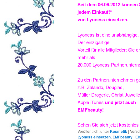
Seit dem 06.06.2012 können 
jedem Einkauf!“
von Lyoness einsetzen.
Lyoness ist eine unabhängige,
Der einzigartige
Vorteil für alle Mitglieder: Si
mehr als
20.000 Lyoness Partnerunter
Zu den Partnerunternehmen ge
z.B. Zalando, Douglas,
Müller Drogerie, Christ Juwel
Apple iTunes
und jetzt auch
EMFbeauty!
Sehen Sie sich jetzt kostenlo
Veröffentlicht unter
Kosmetik
|
Versc
Lyoness einsetzen
,
EMFbeauty
|
Ei