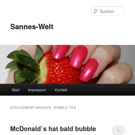
Zum
Zum
Inhalt
sekundären
Such
wechseln
Inhalt
wechseln
Sannes-Welt
Hauptmenü
Start
Impressum
Kontakt
SCHLAGWORT-ARCHIVE:
BUBBLE TEA
McDonald`s hat bald bubble
1