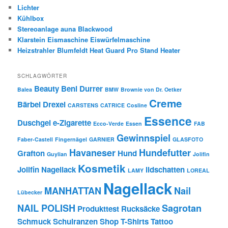
Lichter
Kühlbox
Stereoanlage auna Blackwood
Klarstein Eismaschine Eiswürfelmaschine
Heizstrahler Blumfeldt Heat Guard Pro Stand Heater
SCHLAGWÖRTER
Beauty
Beni Durrer
Balea
BMW
Brownie von Dr. Oetker
Creme
Bärbel Drexel
CARSTENS
CATRICE
Cosline
Essence
Duschgel
e-Zigarette
Ecco-Verde
Essen
FAB
Gewinnspiel
Faber-Castell
Fingernägel
GARNIER
GLASFOTO
Havaneser
Hundefutter
Grafton
Hund
Guylian
Jolifin
Kosmetik
Jolifin Nagellack
lidschatten
LAMY
LOREAL
Nagellack
MANHATTAN
Nail
Lübecker
NAIL POLISH
Sagrotan
Produkttest
Rucksäcke
Schmuck
Schulranzen
Shop
T-Shirts
Tattoo