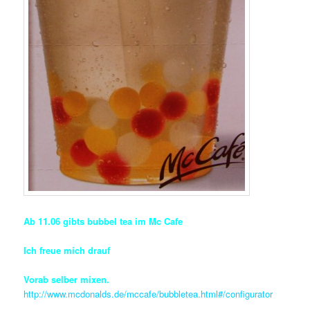
Ab 11.06 gibts bubbel tea im Mc Cafe
Ich freue mich drauf
Vorab selber mixen.
http://www.mcdonalds.de/mccafe/bubbletea.html#/configurator