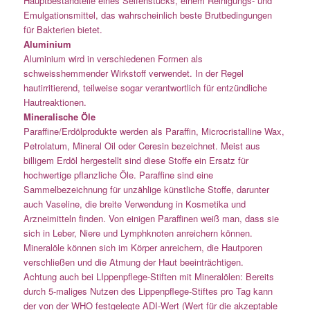
Hauptbestandteile eines Seifenstücks, einem Reinigungs- und
Emulgationsmittel, das wahrscheinlich beste Brutbedingungen
für Bakterien bietet.
Aluminium
Aluminium wird in verschiedenen Formen als
schweisshemmender Wirkstoff verwendet. In der Regel
hautirritierend, teilweise sogar verantwortlich für entzündliche
Hautreaktionen.
Mineralische Öle
Paraffine/Erdölprodukte werden als Paraffin, Microcristalline Wax,
Petrolatum, Mineral Oil oder Ceresin bezeichnet. Meist aus
billigem Erdöl hergestellt sind diese Stoffe ein Ersatz für
hochwertige pflanzliche Öle. Paraffine sind eine
Sammelbezeichnung für unzählige künstliche Stoffe, darunter
auch Vaseline, die breite Verwendung in Kosmetika und
Arzneimitteln finden. Von einigen Paraffinen weiß man, dass sie
sich in Leber, Niere und Lymphknoten anreichern können.
Mineralöle können sich im Körper anreichern, die Hautporen
verschließen und die Atmung der Haut beeinträchtigen.
Achtung auch bei LIppenpflege-Stiften mit Mineralölen: Bereits
durch 5-maliges Nutzen des Lippenpflege-Stiftes pro Tag kann
der von der WHO festgelegte ADI-Wert (Wert für die akzeptable