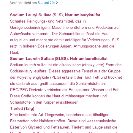
Veröffentlicht am
5. Juni 2012
Sodium Lauryl Sulfate (SLS), Natriumlaurylsulfat
Scharfes Reinigungs- und Netzmittel, das in
Garagenbodenreinigern, Maschinenentfettern und Produkten zur
Autowäsche vorkommt. Der Schaumbildner lässt die Haut
aufquellen und macht sie damit anfälliger für Verletzungen. SLS
reizt in höheren Dosierungen Augen, Atmungsorgane und die
Haut.
Sodium Laureth Sulfate (SLES), Natriumlaurethsulfat
Sodium-laureth-sulfat ist die alkoholische (ethoxylierte) Form des
Sodium-lauryl-sulfats. Dieses aggressive Tensid aus der Gruppe
der Polyethylenglykole (PEG) entzieht der Haut Fett und trocknet
sie dadurch aus, greift ausserdem die Schleimhäute an.
PEG/PEG-Derivate verbinden als Emulgatoren Wasser und Fett.
Diese Stoffe können die Haut durchlässiger machen und
Schadstoffe in den Körper einschleusen.
Tierfett (Talg)
Eine bestimmte Art Tiergewebe, bestehend aus ölhaltigen
Feststoffen oder Halbfeststoffen. Diese sind wasserunlösliche
Ester von Glycerol und Fettsäuren. Tierfett und Lauge sind die