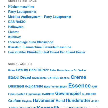
NEUESTE BEITRÄGE
Küchenmaschine
Party Lautsprecher
Mobiles Audiosystem – Party Lausprecher
DAB RADIO
Halloween
Lichter
Kühlbox
Stereoanlage auna Blackwood
Klarstein Eismaschine Eiswürfelmaschine
Heizstrahler Blumfeldt Heat Guard Pro Stand Heater
SCHLAGWÖRTER
Beauty
Beni Durrer
Balea
BMW
Brownie von Dr. Oetker
Creme
Bärbel Drexel
CARSTENS
CATRICE
Cosline
Essence
Duschgel
e-Zigarette
Ecco-Verde
Essen
FAB
Gewinnspiel
Faber-Castell
Fingernägel
GARNIER
GLASFOTO
Havaneser
Hundefutter
Grafton
Hund
Guylian
Jolifin
Kosmetik