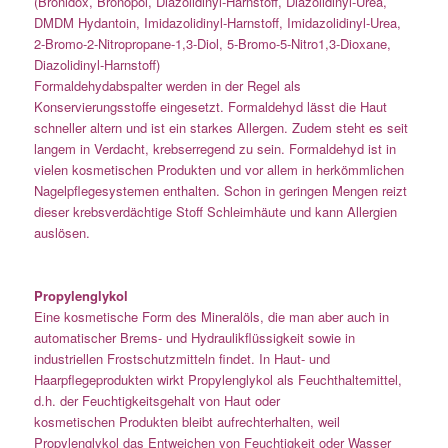
(Bronidox, Bronopol, Diazolidinyl-Harnstoff, Diazolidinyl-Urea,
DMDM Hydantoin, Imidazolidinyl-Harnstoff, Imidazolidinyl-Urea,
2-Bromo-2-Nitropropane-1,3-Diol, 5-Bromo-5-Nitro1,3-Dioxane,
Diazolidinyl-Harnstoff)
Formaldehydabspalter werden in der Regel als
Konservierungsstoffe eingesetzt. Formaldehyd lässt die Haut
schneller altern und ist ein starkes Allergen. Zudem steht es seit
langem in Verdacht, krebserregend zu sein. Formaldehyd ist in
vielen kosmetischen Produkten und vor allem in herkömmlichen
Nagelpflegesystemen enthalten. Schon in geringen Mengen reizt
dieser krebsverdächtige Stoff Schleimhäute und kann Allergien
auslösen.
Propylenglykol
Eine kosmetische Form des Mineralöls, die man aber auch in
automatischer Brems- und Hydraulikflüssigkeit sowie in
industriellen Frostschutzmitteln findet. In Haut- und
Haarpflegeprodukten wirkt Propylenglykol als Feuchthaltemittel,
d.h. der Feuchtigkeitsgehalt von Haut oder
kosmetischen Produkten bleibt aufrechterhalten, weil
Propylenglykol das Entweichen von Feuchtigkeit oder Wasser