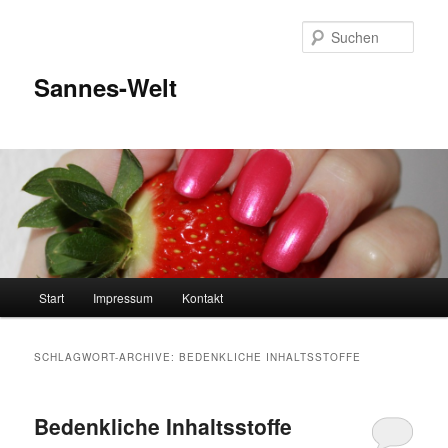
Zum
Zum
Inhalt
sekundären
Such
wechseln
Inhalt
wechseln
Sannes-Welt
Hauptmenü
Start
Impressum
Kontakt
SCHLAGWORT-ARCHIVE:
BEDENKLICHE INHALTSSTOFFE
Bedenkliche Inhaltsstoffe