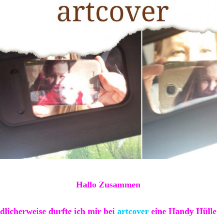
Hallo Zusammen
dlicherweise durfte ich mir bei
artcover
eine Handy Hülle 