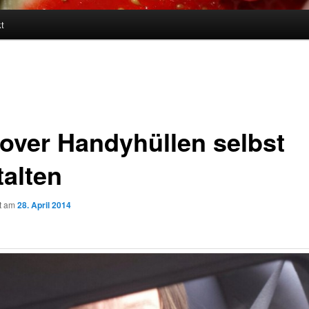
t
cover Handyhüllen selbst
talten
ht am
28. April 2014