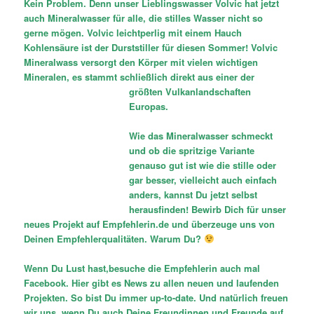
Kein Problem. Denn unser Lieblingswasser Volvic hat jetzt
auch Mineralwasser für alle, die stilles Wasser nicht so
gerne mögen. Volvic leichtperlig mit einem Hauch
Kohlensäure ist der Durststiller für diesen Sommer! Volvic
Mineralwass versorgt den Körper mit vielen wichtigen
Mineralen, es stammt schließlich direkt aus e
iner der
größten Vulkanlandschaften
Europas.
Wie das Mineralwasser schmeckt
und ob die spritzige Variante
genauso gut ist wie die stille oder
gar besser, vielleicht auch einfach
anders, kannst Du jetzt selbst
herausfinden! Bewirb Dich für unser
neues Projekt auf Empfehlerin.de und überzeuge uns von
Deinen Empfehlerqualitäten. Warum Du?
Wenn Du Lust hast,besuche die Empfehlerin auch mal
Facebook. Hier gibt es News zu allen neuen und laufenden
Projekten. So bist Du immer up-to-date. Und natürlich freuen
wir uns, wenn Du auch Deine Freundinnen und Freunde auf