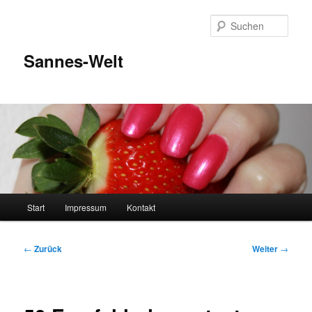
Zum
Inhalt
Such
wechseln
Sannes-Welt
Hauptmenü
Start
Impressum
Kontakt
Beitragsnavigation
←
Zurück
Weiter
→