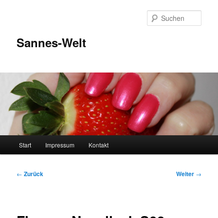
Zum
Inhalt
Such
wechseln
Sannes-Welt
Hauptmenü
Start
Impressum
Kontakt
Beitragsnavigation
←
Zurück
Weiter
→