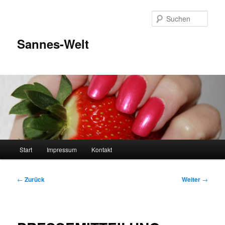
Zum
Inhalt
Such
wechseln
Sannes-Welt
Hauptmenü
Start
Impressum
Kontakt
Beitragsnavigation
←
Zurück
Weiter
→