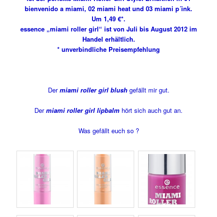
bienvenido a miami, 02 miami heat und 03 miami p´ink.
Um 1,49 €*.
essence „miami roller girl“ ist von Juli bis August 2012 im
Handel erhältlich.
* unverbindliche Preisempfehlung
Der
miami roller girl blush
gefällt mir gut.
Der
miami roller girl lipbalm
hört sich auch gut an.
Was gefällt euch so ?