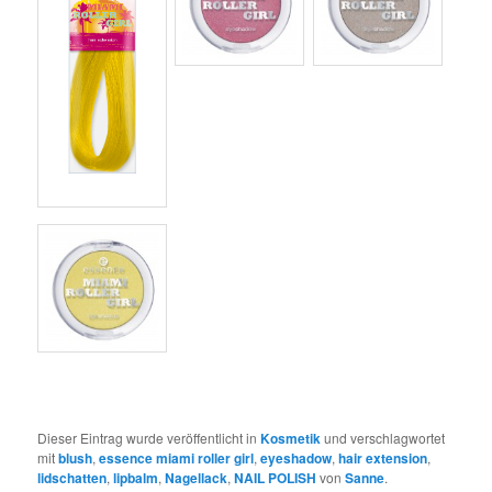
Dieser Eintrag wurde veröffentlicht in
Kosmetik
und verschlagwortet
mit
blush
,
essence miami roller girl
,
eyeshadow
,
hair extension
,
lidschatten
,
lipbalm
,
Nagellack
,
NAIL POLISH
von
Sanne
.