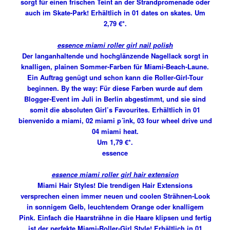
sorgt für einen frischen Teint an der Strandpromenade oder
auch im Skate-Park! Erhältlich in 01 dates on skates. Um
2,79 €*.
essence miami roller girl nail polish
Der langanhaltende und hochglänzende Nagellack sorgt in
knalligen, plainen Sommer-Farben für Miami-Beach-Laune.
Ein Auftrag genügt und schon kann die Roller-Girl-Tour
beginnen. By the way: Für diese Farben wurde auf dem
Blogger-Event im Juli in Berlin abgestimmt, und sie sind
somit die absoluten Girl’s Favourites. Erhältlich in 01
bienvenido a miami, 02 miami p´ink, 03 four wheel drive und
04 miami heat.
Um 1,79 €*.
essence
essence miami roller girl hair extension
Miami Hair Styles! Die trendigen Hair Extensions
versprechen einen immer neuen und coolen Strähnen-Look
in sonnigem Gelb, leuchtendem Orange oder knalligem
Pink. Einfach die Haarsträhne in die Haare klipsen und fertig
ist der perfekte Miami-Roller-Girl Style! Erhältlich in 01