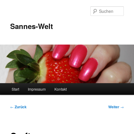
Zum
Inhalt
Such
wechseln
Sannes-Welt
Hauptmenü
Start
Impressum
Kontakt
Beitragsnavigation
←
Zurück
Weiter
→