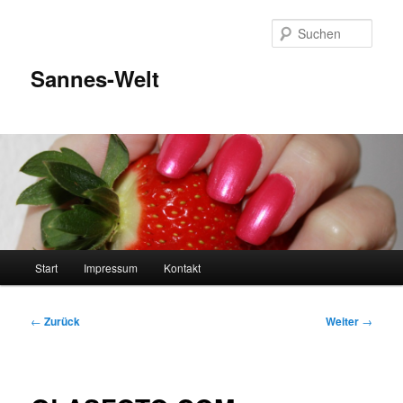
Zum
Inhalt
Such
wechseln
Sannes-Welt
Hauptmenü
Start
Impressum
Kontakt
Beitragsnavigation
←
Zurück
Weiter
→