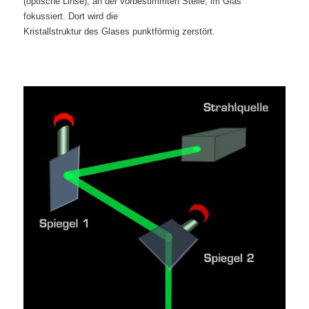
(optische Linse), an der vorbestimmten Stelle, im Glas
fokussiert. Dort wird die
Kristallstruktur des Glases punktförmig zerstört.