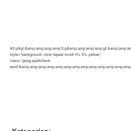
&lt;p&gt;&amp;amp;amp;amp;lt;p&amp;amp;amp;amp;gt;&amp;am
style=“background: none repeat scroll 0% 0% yellow;“
class=“goog-spellcheck-
word“&amp;amp;amp;amp;amp;amp;amp;amp;amp;amp;amp;amp;amp;
Kategorien: