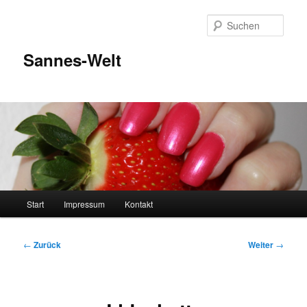
Zum
Inhalt
Such
wechseln
Sannes-Welt
Hauptmenü
Start
Impressum
Kontakt
Beitragsnavigation
←
Zurück
Weiter
→