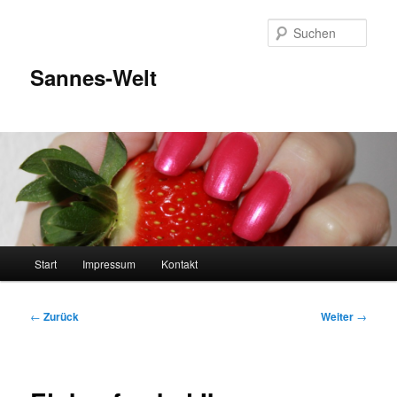
Zum
Inhalt
Such
wechseln
Sannes-Welt
Hauptmenü
Start
Impressum
Kontakt
Beitragsnavigation
←
Zurück
Weiter
→