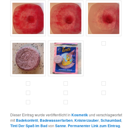
Dieser Eintrag wurde veröffentlicht in
Kosmetik
und verschlagwortet
mit
Badekonfetti
,
Badewasserfarben
,
Knisterzauber
,
Schaumbad
,
Tinti Der Spaß im Bad
von
Sanne
.
Permanenter Link zum Eintrag
.