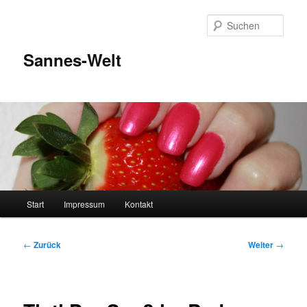
Zum
Inhalt
Such
wechseln
Sannes-Welt
Hauptmenü
Start
Impressum
Kontakt
Beitragsnavigation
←
Zurück
Weiter
→