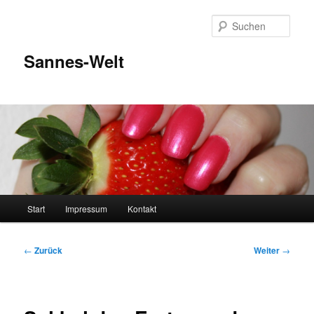
Zum
Inhalt
Such
wechseln
Sannes-Welt
Hauptmenü
Start
Impressum
Kontakt
Beitragsnavigation
←
Zurück
Weiter
→