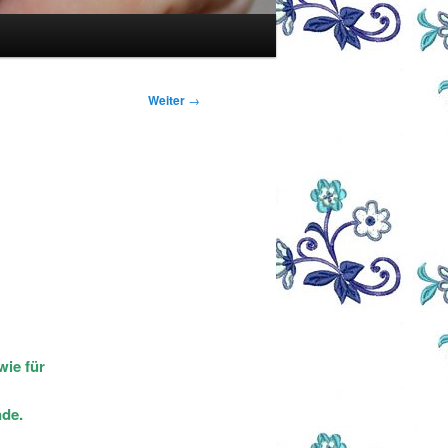
Weiter
→
wie für
nde.