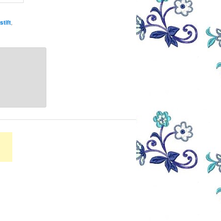
stift
,