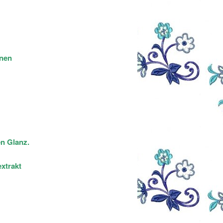
inen
en Glanz.
xtrakt