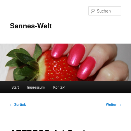
Zum
Inhalt
Such
wechseln
Sannes-Welt
Hauptmenü
Start
Impressum
Kontakt
Beitragsnavigation
←
Zurück
Weiter
→