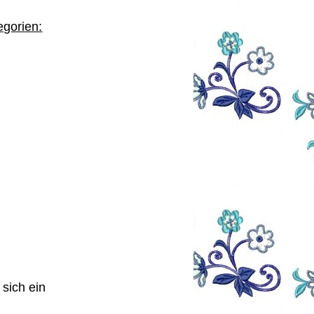
egorien:
 sich ein