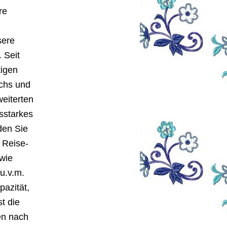
re
sere
 Seit
tigen
uchs und
weiterten
sstarkes
den Sie
 Reise-
wie
 u.v.m.
pazität,
t die
en nach