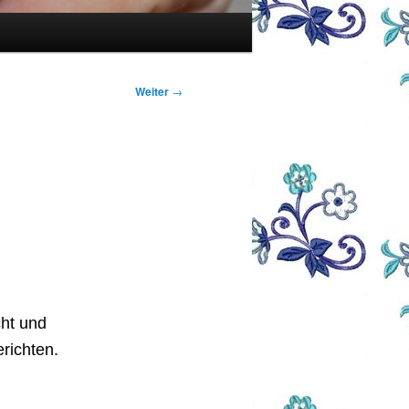
Weiter
→
cht und
richten.