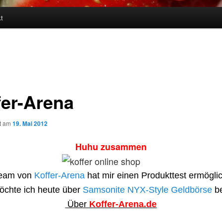
t
fer-Arena
ht am
19. Mai 2012
Huhu zusammen
eam von
Koffer-Arena
hat mir einen Produkttest ermögli
öchte ich heute über
Samsonite NYX-Style Geldbörse
be
Über
Koffer-Arena.de