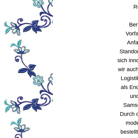
R
Ber
Vorf
Anfa
Standor
sich inn
wir auc
Logist
als En
un
Samson
Durch o
mode
bestel