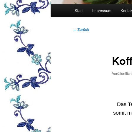
Hauptmenü
Start
Impressum
Kontak
Beitragsnavigation
←
Zurück
Kof
Veröffentlic
Das T
somit m