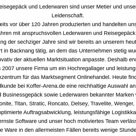
eisegepäck und Lederwaren sind unser Metier und unse
Leidenschaft.
eits vor über 120 Jahren produzierten und handelten un
ahren mit anspruchsvollen Lederwaren und Reisegepäck.
ng der sechziger Jahre sind wir bereits an unserem heu
t in Backnang tätig, an dem das Unternehmen stetig w
ovativ der aktuellen Marktsituation anpasste. Deshalb er
h 2007 unsere Firma um ein Hochregallager und leistung
ikzentrum für das Marktsegment Onlinehandel. Heute fin
dkunde bei Koffer-Arena.de eine reichhaltige Auswahl an
d Businessgepäck sowie Lederwaren bekannter Marken 
ite, Titan, Stratic, Roncato, Delsey, Travelite, Wenger,
ptimierte Auftragsabwicklung, leistungsfähige Logistikka
rnste Software und unser hoch motiviertes Team verläss
lte Ware in den allermeisten Fällen bereits wenige Stund