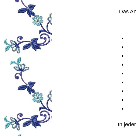
Das Ang
In jeder