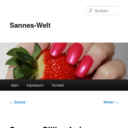
Zum
Inhalt
Such
wechseln
Sannes-Welt
Hauptmenü
Start
Impressum
Kontakt
Beitragsnavigation
←
Zurück
Weiter
→