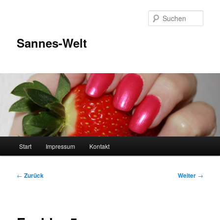
Zum
Inhalt
Such
wechseln
Sannes-Welt
Hauptmenü
Start
Impressum
Kontakt
Beitragsnavigation
←
Zurück
Weiter
→