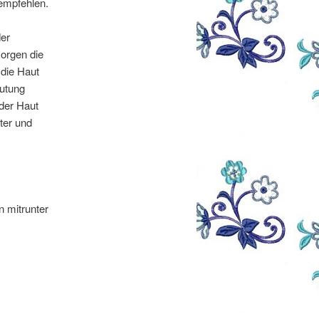
 empfehlen.
er
orgen die
 die Haut
lutung
 der Haut
gter und
 mitrunter