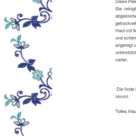
Diese Peel
Sie reinig
abgestorb
getrockne
Haut mit M
und schen
angeregt u
unterstütz
zarter.
Die finde 
nimmt.
Tolles Hau