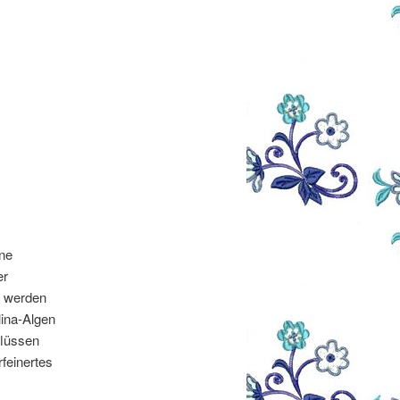
ine
er
e werden
lina-Algen
flüssen
rfeinertes