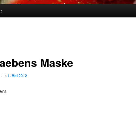
t
aebens Maske
ht am
1. Mai 2012