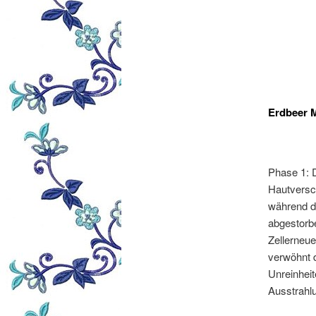
Erdbeer 
Phase 1: 
Hautversc
während d
abgestorbe
Zellerneue
verwöhnt 
Unreinheite
Ausstrahl