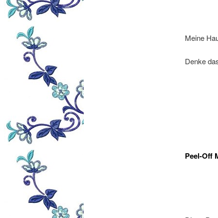
Meine Haut
Denke das
Peel-Off