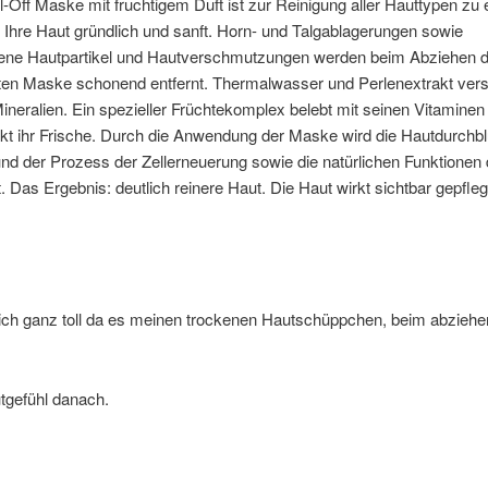
-Off Maske mit fruchtigem Duft ist zur Reinigung aller Hauttypen zu
t Ihre Haut gründlich und sanft. Horn- und Talgablagerungen sowie
ene Hautpartikel und Hautverschmutzungen werden beim Abziehen d
ten Maske schonend entfernt. Thermalwasser und Perlenextrakt vers
ineralien. Ein spezieller Früchtekomplex belebt mit seinen Vitaminen
kt ihr Frische. Durch die Anwendung der Maske wird die Hautdurchb
nd der Prozess der Zellerneuerung sowie die natürlichen Funktionen
t. Das Ergebnis: deutlich reinere Haut. Die Haut wirkt sichtbar gepfle
ich ganz toll da es meinen trockenen Hautschüppchen, beim abziehen
tgefühl danach.