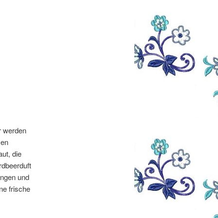
r werden
sen
ut, die
rdbeerduft
ungen und
ine frische