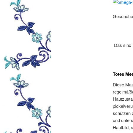
Gesundhei
Das sind 
Totes Me
Diese Mask
regelmäßi
Hautzustan
pickelveru
schützen 
und unters
Hautbild, 