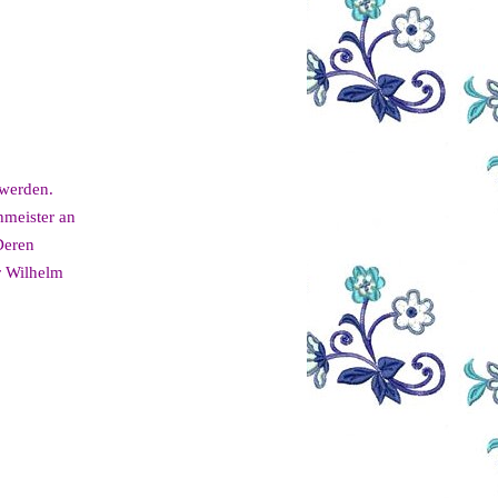
 werden.
hmeister an
Deren
r Wilhelm