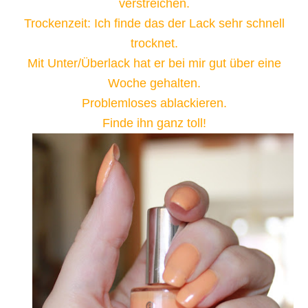
verstreichen.
Trockenzeit: Ich finde das der Lack sehr schnell
trocknet.
Mit Unter/Überlack hat er bei mir gut über eine
Woche gehalten.
Problemloses ablackieren.
Finde ihn ganz toll!