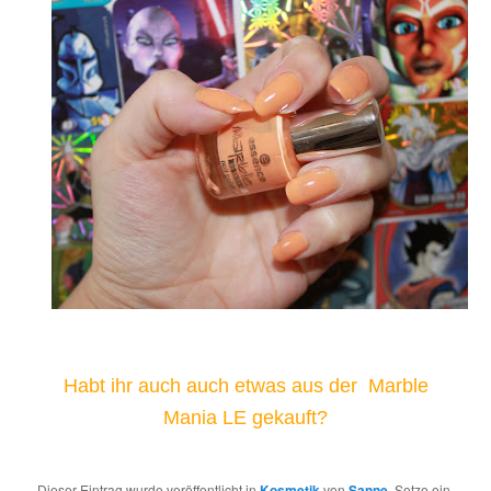
Habt ihr auch auch etwas aus der Marble
Mania LE gekauft?
Dieser Eintrag wurde veröffentlicht in
Kosmetik
von
Sanne
. Setze ein