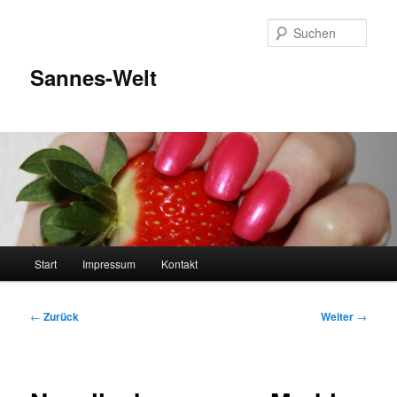
Zum
Inhalt
Such
wechseln
Sannes-Welt
Hauptmenü
Start
Impressum
Kontakt
Beitragsnavigation
←
Zurück
Weiter
→