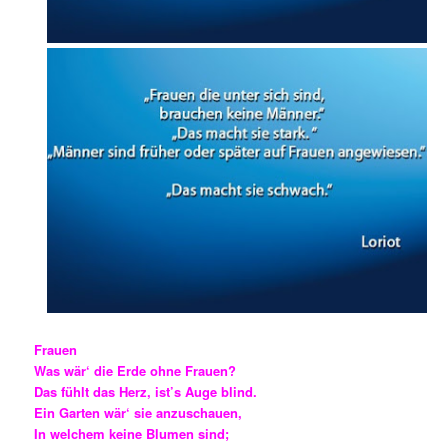
Frauen
Was wär‘ die Erde ohne Frauen?
Das fühlt das Herz, ist’s Auge blind.
Ein Garten wär‘ sie anzuschauen,
In welchem keine Blumen sind;