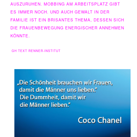
AUSZURUHEN. MOBBING AM ARBEITSPLATZ GIBT
ES IMMER NOCH. UND AUCH GEWALT IN DER
FAMILIE IST EIN BRISANTES THEMA, DESSEN SICH
DIE FRAUENBEWEGUNG ENERGISCHER ANNEHMEN
KÖNNTE.
GH TEXT RENNER-INSTITUT