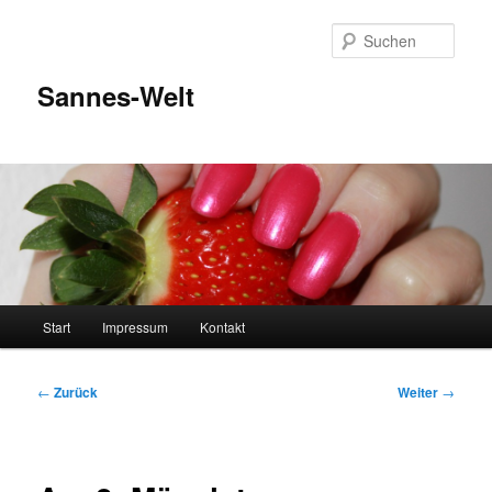
Zum
Inhalt
Such
wechseln
Sannes-Welt
Hauptmenü
Start
Impressum
Kontakt
Beitragsnavigation
←
Zurück
Weiter
→