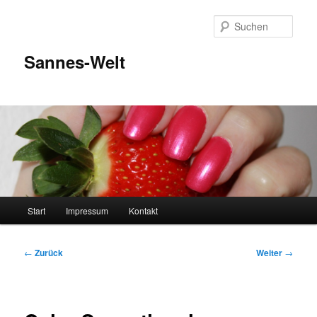
Zum
Inhalt
Such
wechseln
Sannes-Welt
Hauptmenü
Start
Impressum
Kontakt
Beitragsnavigation
←
Zurück
Weiter
→