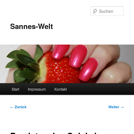
Zum
Inhalt
Such
wechseln
Sannes-Welt
Hauptmenü
Start
Impressum
Kontakt
Beitragsnavigation
←
Zurück
Weiter
→